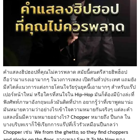
คำแสลงฮิปฮอปที่คุณไม่ควรพลาด สมัยนี้ดนตรีสายฮิพฮ็อป
ถือว่ามาแรงเอามากๆ ในวงการเพลง เปิดกันทั่วประเทศ แถมยัง
มีสไตล์แนวการแต่งกายโดนใจวัยรุ่นยุคนี้เอามากๆ สำหรับแร๊ป
เปอร์หน้าใหม่ หรือใครที่สนใจใน Hip-Hop มันก็ต้องมีบ้างล่ะที่
ฟังศัพท์ภาษาอังกฤษแล้วมันติดที่ปาก อยากรู้ว่าที่เขาพูดมาน่ะ
มันหมายความว่าอย่างไรเข้าใจความหมายกันจริงๆ แต่ละคำ
แสลงนั้นมีความหมายอย่างไร? Chopper หมายถึง ปืนกล ใน
บางบริบทเราก็ใช้เรียกการแร๊ปที่เร็วรัวเหมือนปืนกลว่า
Chopper เช่น We from the ghetto, so they find choppers
and glocks on the floor จากเพลง Say It To Me Now ของ