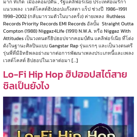
มาก ที่เกิด เมืองคอมป์ตัน , รัฐแคลิฟอร์เนีย ประเทศอเมริกา
แนวเพลง เวสต์โคสต์ฮิปฮอปแก๊งสตา แร็ป ช่วงปี 1986–1991
1998–2002 (กลับมารวมตัวในบางครั้ง) ค่ายเพลง Ruthless
Records Priority Records EMI Records อัลบั้ม Straight Outta
Compton (1988) Niggaz4Life (1991) N.W.A. หรือ Niggaz With
Attitudes เป็นวงดนตรีฮิปฮอปจากคอมป์ตัน แคลิฟอร์เนีย ที่โด่ง
ดังในฐานะศิลปินแบบ Gangstar Rap รุ่นแรกๆ และเป็นวงดนตรี
รุ่นพี่ที่มีอิทธิพลอย่างมากต่อการพัฒนาเพลงประเภทนี้และเพลง
เวสต์โคสต์ ฮิปฮอปในเวลาต่อมา […]
Lo-Fi Hip Hop ฮิปฮอปสไต์สาย
ชิลเป็นยังไง