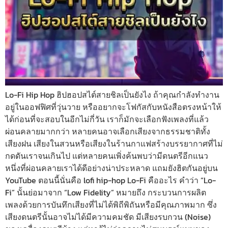
Lo-Fi Hip Hop ฮิปฮอปสไต์สายชิลเป็นยังไง ถ้าคุณกำลังทำงาน
อยู่ในออฟฟิศที่วุ่นวาย หรืออยากจะโฟกัสกับหนังสือตรงหน้าให้
ได้ก่อนที่จะสอบในอีกไม่กี่วัน เราก็มักจะเลือกฟังเพลงที่แล้ว
ผ่อนคลายมากกว่า หลายคนอาจเลือกเสียงจากธรรมชาติทั้ง
เสียงฝน เสียงในสวนหรือเสียงในร้านกาแฟสร้างบรรยากาศที่ไม่
กดดันเราจนเกินไป แต่หลายคนเพิ่งค้นพบว่ามีดนตรีอีกแนว
หนึ่งที่ผ่อนคลายเราได้ดีอย่างน่าประหลาด แถมยังฮิตกันอยู่บน
YouTube ตอนนี้นั่นคือ lofi hip-hop Lo-Fi คืออะไร คำว่า “Lo-
Fi” นั้นย่อมาจาก “Low Fidelity” หมายถึง กระบวนการผลิต
เพลงด้วยการบันทึกเสียงที่ไม่ได้พิถีพิถันหรือมีคุณภาพมาก ซึ่ง
เสียงดนตรีนั้นอาจไม่ได้มีความคมชัด มีเสียงรบกวน (Noise)