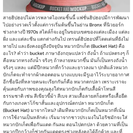
สายฮิปฮอปไม่ควรพลาดไอเทมชิ้นนี้ แฟชั่นฮิปฮอปมีการพัฒนา
ไปอย่างรวดเร็วตั้งแต่การเริ่มต้นขึ้นในย่าน Bronx ที่นิวยอร์ก
ช่วงกลางปี 1970s สไตล์ก็จะอยู่ในขอบเขตของแต่ละเมือง แต่ละ
ฝั่ง และแต่ละซีน แตกต่างกันไป เทรนด์ฮิปฮอปที่โดดเด่นที่ยังไม่
หายไป และยังคงอยู่ถึงปัจจุบัน หมวกบักเก็ต (Bucket Hat) คือ
อะไร? คำว่า bucket ภาษาอังกฤษแปลว่า ถังน้ำ ถ้าแปลตรงๆ ก็
คือหมวกทรงถังน้ำ จริงๆ ถ้าหงายหมวกขึ้น มันก็เป็นทรงถังน้ำ
จริงๆ แหละ แต่มีปีกหมวกที่กว้างและยาวลงมา ปกติแล้วหมวก
บักเก็ตจะทำจากผ้าคอตตอน บางแบบจะมีรูเอาไว้ระบายอากาศ
อีกชื่อนึงที่หลายคนจะเรียกกันก็คือ หมวกตกปลา เพราะเราจะ
คุ้นเคยกับภาพของคุณลุงใส่หมวกบักเก็ตกับเสื้อผ้าโทนสี
ธรรมชาติ เช่น สีเขียวขี้ม้า สีเบจ สวมเสื้อลายสก็อตหรือเสื้อยืด
กับกางเกงคาโก้ขาสั้นและอุปกรณ์ตกปลา หมวกบักเก็ต
(Bucket Hat) มาจากไหน? เดิมทีหมวกบักเก็ตเป็นหมวกที่เน้น
การใช้งานเป็นหลักค่ะ เริ่มมาจากชาวประมงในไอริชมักจะใส่
หมวกบักเก็ตเพื่อกันแดด กันลม ตอนไปตกปลา ด้วยความที่เป็น
หมวกปีกกว้างก็ช่วยกันแดดตรงช่วงหลังคอได้อีกด้วย และที่