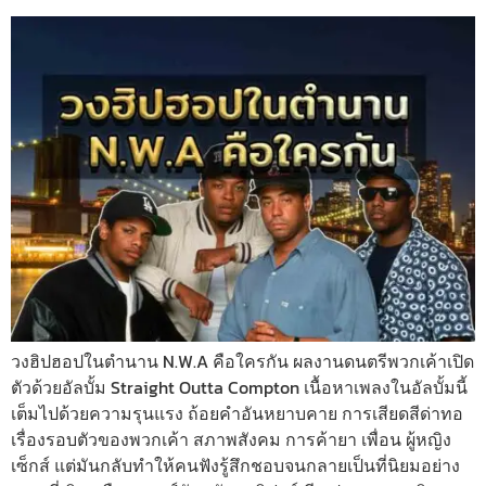
วงฮิปฮอปในตำนาน N.W.A คือใครกัน ผลงานดนตรีพวกเค้าเปิด
ตัวด้วยอัลบั้ม Straight Outta Compton เนื้อหาเพลงในอัลบั้มนี้
เต็มไปด้วยความรุนแรง ถ้อยคำอันหยาบคาย การเสียดสีด่าทอ
เรื่องรอบตัวของพวกเค้า สภาพสังคม การค้ายา เพื่อน ผู้หญิง
เซ็กส์ แต่มันกลับทำให้คนฟังรู้สึกชอบจนกลายเป็นที่นิยมอย่าง