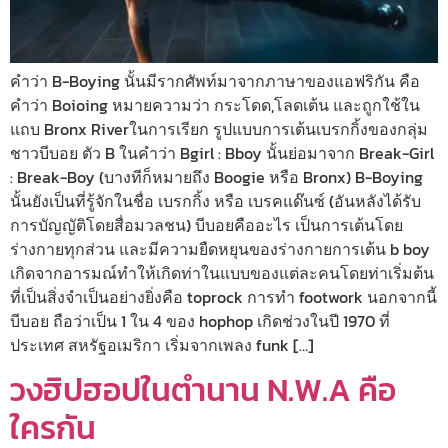
คำว่า B-Boying นั้นมีรากศัพท์มาจากภาษาของแอฟริกัน คือ
คำว่า Boioing หมายความว่า กระโดด,โลดเต้น และถูกใช้ใน
แถบ Bronx Riverในการเรียก รูปแบบการเต้นเบรกกิ้งของกลุ่ม
ชาวบีบอย ตัว B ในคำว่า Bgirl : Bboy นั้นย่อมาจาก Break-Girl
: Break-Boy (บางทีก็หมายถึง Boogie หรือ Bronx) B-Boying
นั้นยังเป็นที่รู้จักในชื่อ เบรกกิ้ง หรือ เบรคแด๊นซ์ (อันหลังได้รับ
การบัญญัติโดยสื่อมวลชน) บีบอยคืออะไร เป็นการเต้นโดย
ร่างกายทุกส่วน และมีความยืดหยุนของร่างกายการเต้น b boy
เกิดจากอารมณ์ทำให้เกิดท่าในแบบของแต่ละคนโดยท่าเริ่มต้น
ที่เป็นสิ่งจำเป็นอย่างยิ่งคือ toprock การทำ footwork นอกจากนี้
บีบอย ถือว่าเป็น 1 ใน 4 ของ hophop เกิดช่วงในปี 1970 ที่
ประเทศ สหรัฐอเมริกา เริ่มจากเพลง funk […]
วงฮิปฮอปในตำนาน N.W.A คือ
ใครกัน