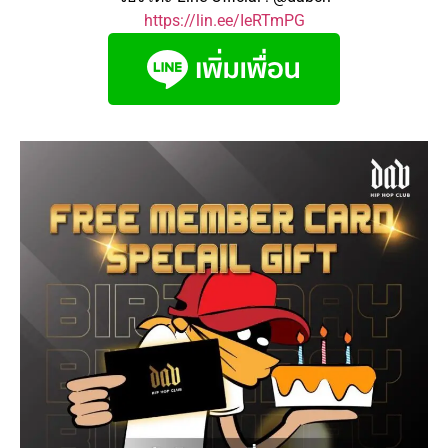
https://lin.ee/IeRTmPG